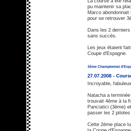
La course a été rel
pu maintenir sa pla
Marco abondonnait 
pour se retrouver 3
Dans les 2 derniers 
sans succès.
Les jeux étaient fa
Coupe d'Espagne.
3ème Championnat d'Esp
27.07.2008 - Cours
Incroyable, fabuleux
Natacha a terminée 
trouvait 4ème à la f
Panciatici (3ème) et
passer les 2 pilotes
Cette 2ème place lu
la Coupe d'Espagne