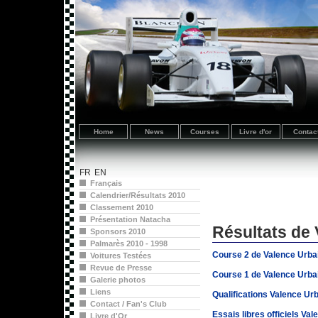
Home
News
Courses
Livre d'or
Contac
FR
EN
Français
Calendrier/Résultats 2010
Classement 2010
Présentation Natacha
Résultats de 
Sponsors 2010
Palmarès 2010 - 1998
Course 2 de Valence Urbai
Voitures Testées
Revue de Presse
Course 1 de Valence Urbai
Galerie photos
Liens
Qualifications Valence Urb
Contact / Fan's Club
Essais libres officiels Va
Livre d'Or