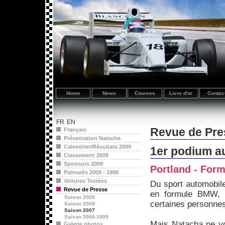
Home
News
Courses
Livre d'or
Contac
FR
EN
Revue de Pre
Français
Présentation Natacha
Calendrier/Résultats 2009
1er podium a
Classement 2009
Sponsors 2009
Portland - For
Palmarès 2009 - 1998
Voitures Testées
Du sport automobile
Revue de Presse
en formule BMW, m
Saison 2009
certaines personnes
Saison 2008
Saison 2007
Saison 2006-1999
Mais Natacha ne vo
Galerie photos