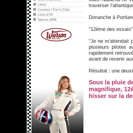
Liens
traverser l'atlanti
Contact / Fan's Club
Livre d'Or
Dimanche à Portland
Saison 2008
"12ème des essais"
"Je ne m'attendait 
plusieurs pilotes 
rapidement retrouvé
avant de revenir au
Résultat : une deuxi
Sous la pluie d
magnifique, 12è
hisser sur la d