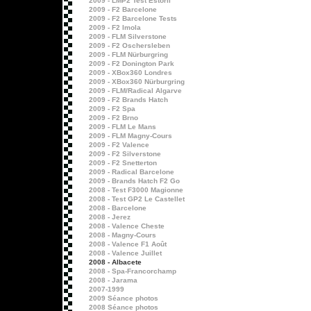
2009 - LMP2 Test Estoril
2009 - F2 Barcelone
2009 - F2 Barcelone Tests
2009 - F2 Imola
2009 - FLM Silverstone
2009 - F2 Oschersleben
2009 - FLM Nürburgring
2009 - F2 Donington Park
2009 - XBox360 Londres
2009 - XBox360 Nürburgring
2009 - FLM/Radical Algarve
2009 - F2 Brands Hatch
2009 - F2 Spa
2009 - F2 Brno
2009 - FLM Le Mans
2009 - FLM Magny-Cours
2009 - F2 Valence
2009 - F2 Silverstone
2009 - F2 Snetterton
2009 - Radical Barcelone
2009 - Brands Hatch F2 Go
2008 - Test F3000 Magionne
2008 - Test GP2 Le Castellet
2008 - Barcelone
2008 - Jerez
2008 - Valence Cheste
2008 - Magny-Cours
2008 - Valence F1 Août
2008 - Valence Juillet
2008 - Albacete
2008 - Spa-Francorchamp
2008 - Jarama
2007-1999
2009 Séance photos
2008 Séance photos