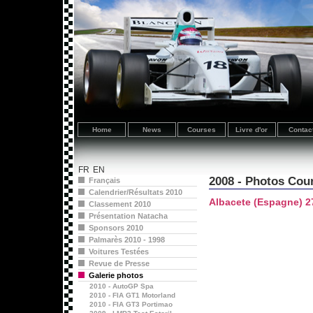
Home
News
Courses
Livre d'or
Contac
FR
EN
2008 - Photos Cou
Français
Calendrier/Résultats 2010
Albacete (Espagne) 27
Classement 2010
Présentation Natacha
Sponsors 2010
Palmarès 2010 - 1998
Voitures Testées
Revue de Presse
Galerie photos
2010 - AutoGP Spa
2010 - FIA GT1 Motorland
2010 - FIA GT3 Portimao