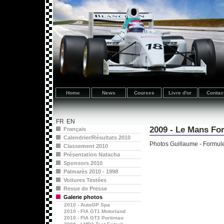
Home
News
Courses
Livre d'or
Contac
FR
EN
2009 - Le Mans F
Français
Calendrier/Résultats 2010
Photos Guillaume - Formu
Classement 2010
Présentation Natacha
Sponsors 2010
Palmarès 2010 - 1998
Voitures Testées
Revue de Presse
Galerie photos
2010 - AutoGP Spa
2010 - FIA GT1 Motorland
2010 - FIA GT3 Portimao