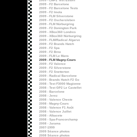
2009 - LMP2 Test Estoril
2009 - F2 Barcelone
2009 - F2 Barcelone Tests
2009 - F2 Imola
2009 - FLM Silverstone
2009 - F2 Oschersleben
2009 - FLM Nürburgring
2009 - F2 Donington Park
2009 - XBox360 Londres
2009 - XBox360 Nürburgring
2009 - FLM/Radical Algarve
2009 - F2 Brands Hatch
2009 - F2 Spa
2009 - F2 Brno
2009 - FLM Le Mans
2009 - FLM Magny-Cours
2009 - F2 Valence
2009 - F2 Silverstone
2009 - F2 Snetterton
2009 - Radical Barcelone
2009 - Brands Hatch F2 Go
2008 - Test F3000 Magionne
2008 - Test GP2 Le Castellet
2008 - Barcelone
2008 - Jerez
2008 - Valence Cheste
2008 - Magny-Cours
2008 - Valence F1 Août
2008 - Valence Juillet
2008 - Albacete
2008 - Spa-Francorchamp
2008 - Jarama
2007-1999
2009 Séance photos
2008 Séance photos