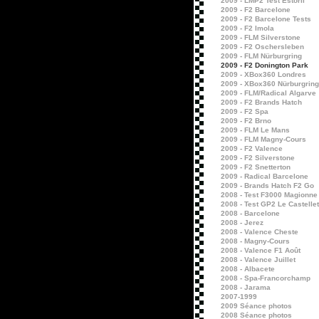
2009 - LMP2 Test Estoril
2009 - F2 Barcelone
2009 - F2 Barcelone Tests
2009 - F2 Imola
2009 - FLM Silverstone
2009 - F2 Oschersleben
2009 - FLM Nürburgring
2009 - F2 Donington Park
2009 - XBox360 Londres
2009 - XBox360 Nürburgring
2009 - FLM/Radical Algarve
2009 - F2 Brands Hatch
2009 - F2 Spa
2009 - F2 Brno
2009 - FLM Le Mans
2009 - FLM Magny-Cours
2009 - F2 Valence
2009 - F2 Silverstone
2009 - F2 Snetterton
2009 - Radical Barcelone
2009 - Brands Hatch F2 Go
2008 - Test F3000 Magionne
2008 - Test GP2 Le Castellet
2008 - Barcelone
2008 - Jerez
2008 - Valence Cheste
2008 - Magny-Cours
2008 - Valence F1 Août
2008 - Valence Juillet
2008 - Albacete
2008 - Spa-Francorchamp
2008 - Jarama
2007-1999
2009 Séance photos
2008 Séance photos