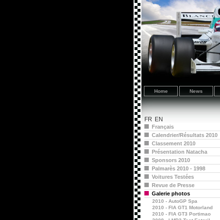
Home
News
FR
EN
Français
Calendrier/Résultats 2010
Classement 2010
Présentation Natacha
Sponsors 2010
Palmarès 2010 - 1998
Voitures Testées
Revue de Presse
Galerie photos
2010 - AutoGP Spa
2010 - FIA GT1 Motorland
2010 - FIA GT3 Portimao