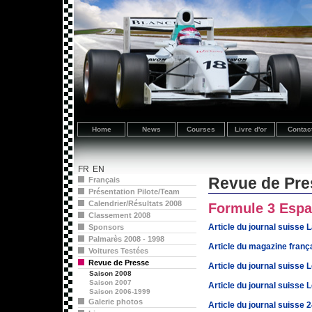
Home
News
Courses
Livre d'or
Contac
FR
EN
Revue de Pre
Français
Présentation Pilote/Team
Calendrier/Résultats 2008
Formule 3 Espag
Classement 2008
Article du journal suisse
Sponsors
Palmarès 2008 - 1998
Article du magazine franç
Voitures Testées
Revue de Presse
Article du journal suisse 
Saison 2008
Saison 2007
Article du journal suisse 
Saison 2006-1999
Galerie photos
Article du journal suisse 